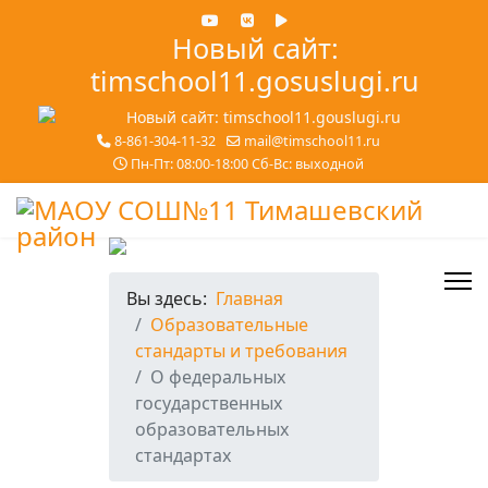
Новый сайт:
timschool11.gosuslugi.ru
8-861-304-11-32
mail@timschool11.ru
Пн-Пт: 08:00-18:00 Сб-Вс: выходной
Вы здесь:
Главная
Образовательные
стандарты и требования
О федеральных
государственных
образовательных
стандартах