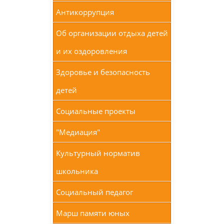
Антикоррупция
Об организации отдыха детей
и их оздоровления
Здоровье и безопасность
детей
Социальные проекты
"Медиация"
Культурный норматив
школьника
Социальный педагог
Марш памяти юных