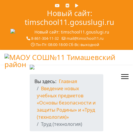
Новый сайт:
timschool11.gosuslugi.ru
8-861-304-11-32
mail@timschool11.ru
Пн-Пт: 08:00-18:00 Сб-Вс: выходной
Вы здесь:
Главная
Введение новых
учебных предметов
«Основы безопасности и
защиты Родины» и «Труд
(технология)»
Труд (технология)