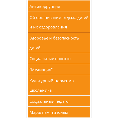
Антикоррупция
Об организации отдыха детей
и их оздоровления
Здоровье и безопасность
детей
Социальные проекты
"Медиация"
Культурный норматив
школьника
Социальный педагог
Марш памяти юных