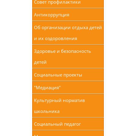
Совет профилактики
Антикоррупция
Об организации отдыха детей
и их оздоровления
Здоровье и безопасность
детей
Социальные проекты
"Медиация"
Культурный норматив
школьника
Социальный педагог