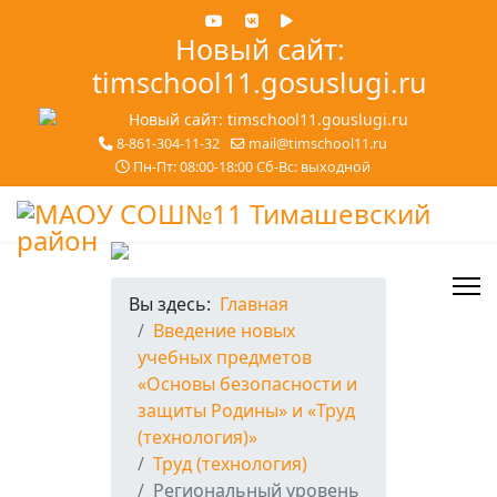
Новый сайт:
timschool11.gosuslugi.ru
8-861-304-11-32
mail@timschool11.ru
Пн-Пт: 08:00-18:00 Сб-Вс: выходной
Вы здесь:
Главная
Введение новых
учебных предметов
«Основы безопасности и
защиты Родины» и «Труд
(технология)»
Труд (технология)
Региональный уровень