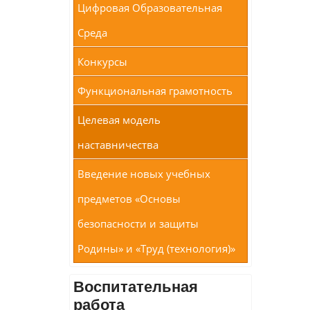
Цифровая Образовательная
Среда
Конкурсы
Функциональная грамотность
Целевая модель
наставничества
Введение новых учебных
предметов «Основы
безопасности и защиты
Родины» и «Труд (технология)»
Воспитательная
работа