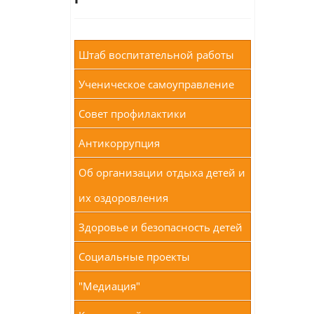
Штаб воспитательной работы
Ученическое самоуправление
Совет профилактики
Антикоррупция
Об организации отдыха детей и
их оздоровления
Здоровье и безопасность детей
Социальные проекты
"Медиация"