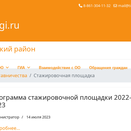
8-861-304-11-32
mail@t
gi.ru
ОО
ГИА
Взаимодействие с ОО
Обращения граждан
тавничества
Стажировочная площадка
ограмма стажировочной площадки 2022
23
нистратор
14 июля 2023
робнее…