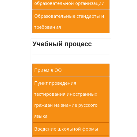
образовательной организации
Образовательные стандарты и
требования
Учебный процесс
Прием в ОО
Пункт проведения
тестирования иностранных
граждан на знание русского
языка
Введение школьной формы