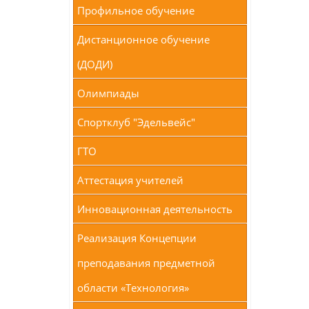
Профильное обучение
Дистанционное обучение
(ДОДИ)
Олимпиады
Спортклуб "Эдельвейс"
ГТО
Аттестация учителей
Инновационная деятельность
Реализация Концепции
преподавания предметной
области «Технология»