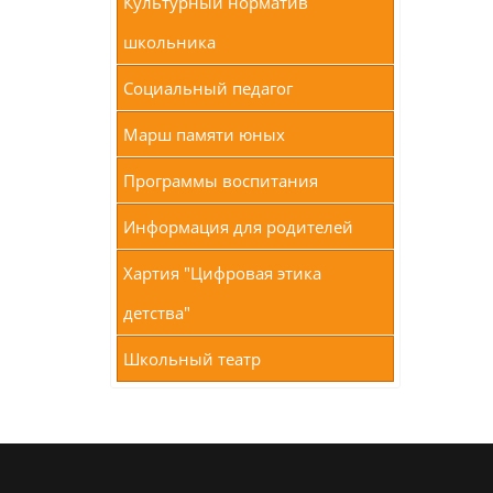
Культурный норматив
школьника
Социальный педагог
Марш памяти юных
Программы воспитания
Информация для родителей
Хартия "Цифровая этика
детства"
Школьный театр