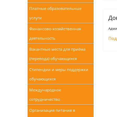
Платные образовательные
До
услуги
Финансово-хозяйственная
Адми
деятельность
Под
Вакантные места для приёма
(перевода) обучающихся
Стипендии и меры поддержки
обучающихся
Международное
сотрудничество
Организация питания в