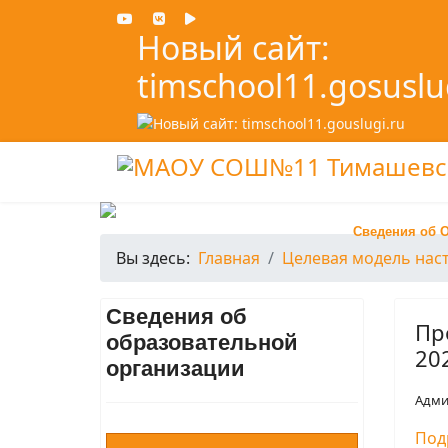
Новый сайт:
timschool11.gosuslu
Сведения об 
Вы здесь:
Главная
Целевая модель нас
Сведения об
Пр
образовательной
20
организации
Адми
Под