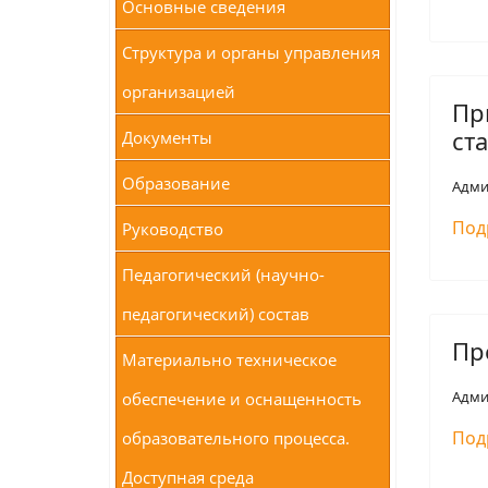
Основные сведения
Структура и органы управления
организацией
Пр
ст
Документы
Образование
Адми
Под
Руководство
Педагогический (научно-
педагогический) состав
Пр
Материально техническое
Адми
обеспечение и оснащенность
Под
образовательного процесса.
Доступная среда